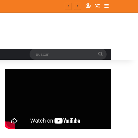
Log In
Random Article
Sidebar
Buscar