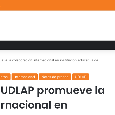
ia familiar marca el cierre del Curso de Verano de Escuelas Aztecas
ve la colaboración internacional en institución educativa de
entos
Internacional
Notas de prensa
UDLAP
 UDLAP promueve la
ernacional en