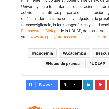
Finalmente, indicó que su ponencia se derivó de un
University, para fomentar las colaboraciones intern
actividades científicas por parte de la institución 
está considerada como una investigadora de prestig
farmacovigilancia, la farmacogenómica y la educaci
Farmacéutico Biólogo
de la UDLAP, de la cual se 
sitio:
www.udlap.mx/ofertaacademica/QuimicoFarm
academia
Academica
escue
Notas de prensa
UDLAP
LinkedIn
Pi
Facebook
X