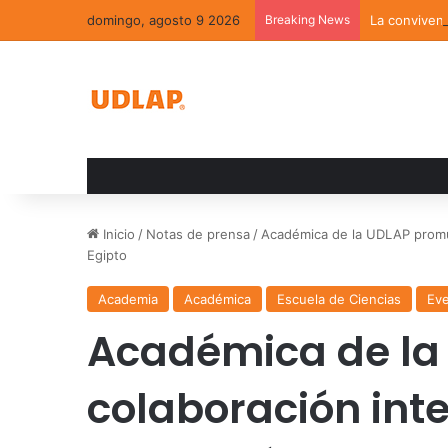
domingo, agosto 9 2026
Breaking News
La convivenc
Inicio
/
Notas de prensa
/
Académica de la UDLAP promue
Egipto
Academia
Académica
Escuela de Ciencias
Ev
Académica de la
colaboración int