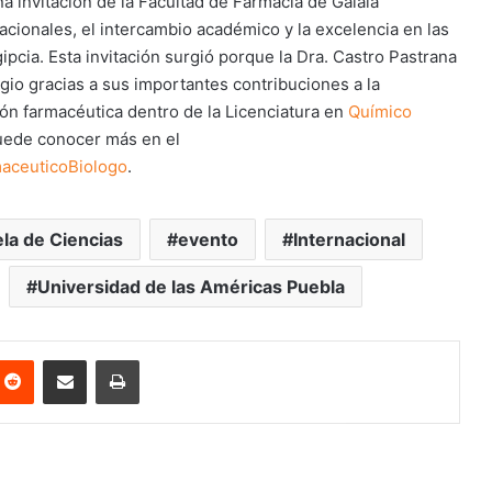
a invitación de la Facultad de Farmacia de Galala
acionales, el intercambio académico y la excelencia en las
egipcia. Esta invitación surgió porque la Dra. Castro Pastrana
io gracias a sus importantes contribuciones a la
ón farmacéutica dentro de la Licenciatura en
Químico
puede conocer más en el
aceuticoBiologo
.
la de Ciencias
evento
Internacional
Universidad de las Américas Puebla
nterest
Reddit
Share via Email
Print