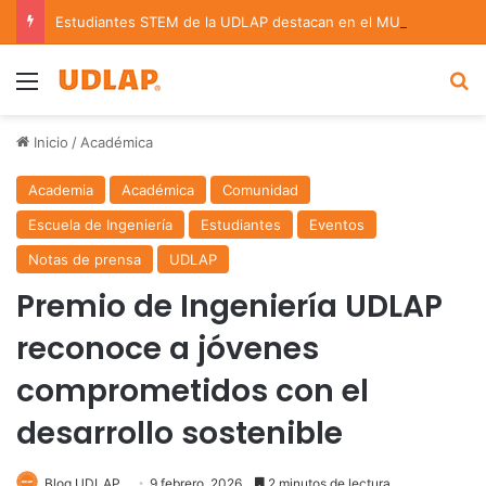
Estudiantes STEM de la UDLAP destacan en el MUTVI 2026
Menu
B
Inicio
/
Académica
Academia
Académica
Comunidad
Escuela de Ingeniería
Estudiantes
Eventos
Notas de prensa
UDLAP
Premio de Ingeniería UDLAP
reconoce a jóvenes
comprometidos con el
desarrollo sostenible
Blog UDLAP
9 febrero, 2026
2 minutos de lectura