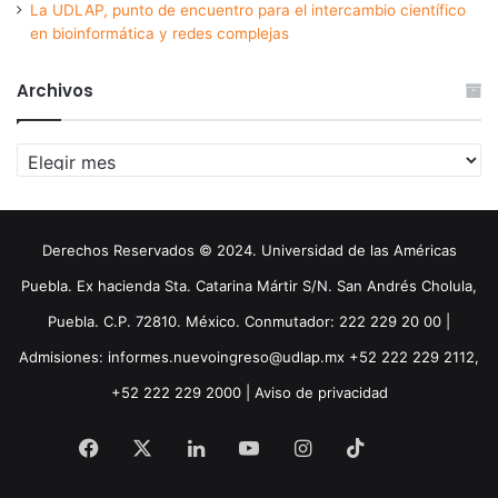
La UDLAP, punto de encuentro para el intercambio científico
en bioinformática y redes complejas
Archivos
Archivos
Derechos Reservados © 2024. Universidad de las Américas
Puebla. Ex hacienda Sta. Catarina Mártir S/N. San Andrés Cholula,
Puebla. C.P. 72810. México. Conmutador: 222 229 20 00 |
Admisiones: informes.nuevoingreso@udlap.mx +52 222 229 2112,
+52 222 229 2000 |
Aviso de privacidad
Facebook
X
LinkedIn
YouTube
Instagram
TikTok
Threa