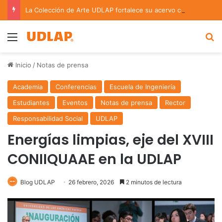
La Colección de Arte UDLAP fortalece su acervo con nuevas obras de artistas emergentes y consolidados
Menu
B
Inicio
/
Notas de prensa
Academia
Conferencias
Escuela de Ingeniería
Estudiantes
Eventos
Notas de prensa
Rector
Responsabilidad Social
UDLAP
Energías limpias, eje del XVIII
CONIIQUAAE en la UDLAP
Blog UDLAP
26 febrero, 2026
2 minutos de lectura