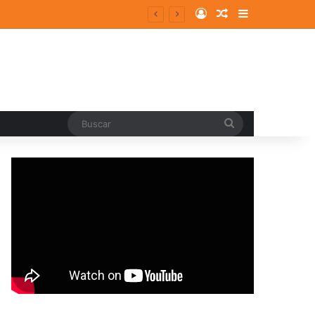
Log In
Random Article
Sidebar
Buscar