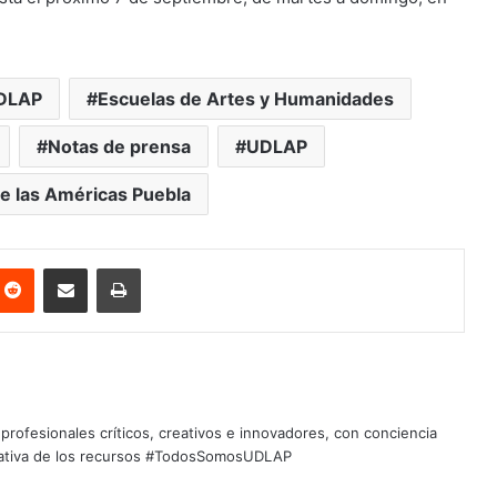
DLAP
Escuelas de Artes y Humanidades
Notas de prensa
UDLAP
e las Américas Puebla
nterest
Reddit
Share via Email
Print
profesionales críticos, creativos e innovadores, con conciencia
quitativa de los recursos #TodosSomosUDLAP