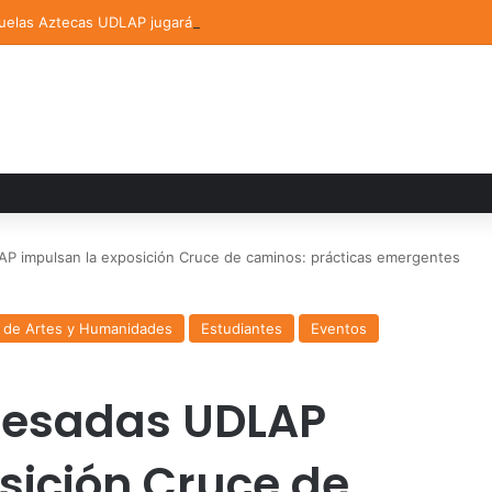
elas Aztecas UDLAP jugará el Mundial de Flag Football en Alemania
P impulsan la exposición Cruce de caminos: prácticas emergentes
 de Artes y Humanidades
Estudiantes
Eventos
gresadas UDLAP
sición Cruce de