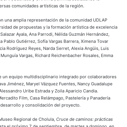
versas comunidades artísticas de la región.
con una amplia representación de la comunidad UDLAP
ersidad de propuestas y la formación artística de excelencia
s Salazar Ayala, Ana Parrodi, Nélida Guzmán Hernández,
 Pablo Gutiérrez, Sofía Vargas Barrera, Ximena Tovar
icia Rodríguez Reyes, Narda Serret, Alexia Angüis, Luis
ka Munguía Vargas, Richard Reichenbacher Rosales, Emma
e un equipo multidisciplinario integrado por colaboradores
a Nava Jiménez, Maryel Vázquez Fuentes, Nancy Guadalupe
Alessandro Uribe Estrada y Zoila Aparicio Candia.
ercadito Film, Casa Relámpago, Pastelería y Panadería
 desarrollo y consolidación del proyecto.
l Museo Regional de Cholula,
Cruce de caminos: prácticas
sta el próximo 7 de septiembre, de martes a domingo, en