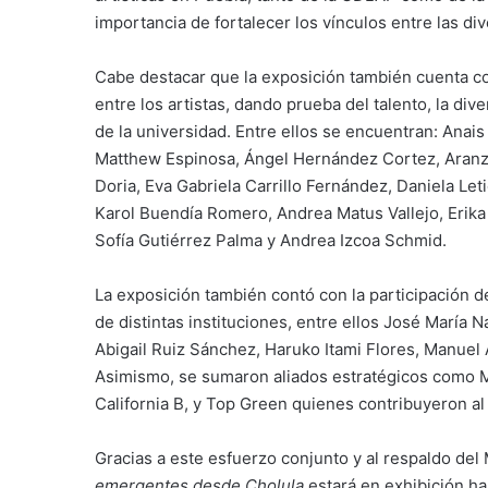
importancia de fortalecer los vínculos entre las di
Cabe destacar que la exposición también cuenta 
entre los artistas, dando prueba del talento, la div
de la universidad. Entre ellos se encuentran: Anai
Matthew Espinosa, Ángel Hernández Cortez, Aranza
Doria, Eva Gabriela Carrillo Fernández, Daniela Let
Karol Buendía Romero, Andrea Matus Vallejo, Eri
Sofía Gutiérrez Palma y Andrea Izcoa Schmid.
La exposición también contó con la participación d
de distintas instituciones, entre ellos José Marí
Abigail Ruiz Sánchez, Haruko Itami Flores, Manuel 
Asimismo, se sumaron aliados estratégicos como M
California B, y Top Green quienes contribuyeron al
Gracias a este esfuerzo conjunto y al respaldo de
emergentes desde Cholula
estará en exhibición ha