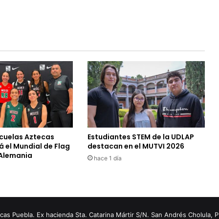
cuelas Aztecas
Estudiantes STEM de la UDLAP
 el Mundial de Flag
destacan en el MUTVI 2026
 Alemania
hace 1 día
s Puebla. Ex hacienda Sta. Catarina Mártir S/N. San Andrés Cholula, 