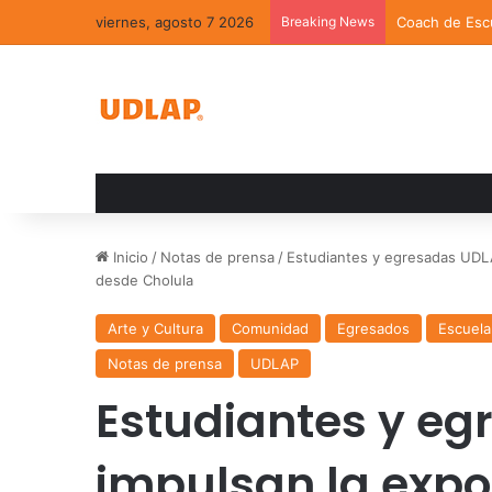
viernes, agosto 7 2026
Breaking News
Coach de Escu
Inicio
/
Notas de prensa
/
Estudiantes y egresadas UDLA
desde Cholula
Arte y Cultura
Comunidad
Egresados
Escuela
Notas de prensa
UDLAP
Estudiantes y e
impulsan la expo