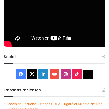
Social
Facebook
X
LinkedIn
YouTube
Instagram
TikTok
Thread
Entradas recientes
Coach de Escuelas Aztecas UDLAP jugará el Mundial de Flag
Football en Alemania