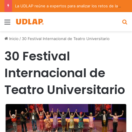
La UDLAP reúne a expertos para analizar los retos de la administración pública municipal
Menu
B
Inicio
/
30 Festival Internacional de Teatro Universitario
30 Festival
Internacional de
Teatro Universitario