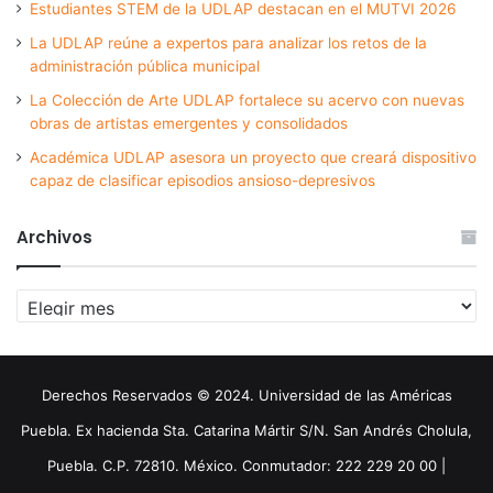
Estudiantes STEM de la UDLAP destacan en el MUTVI 2026
La UDLAP reúne a expertos para analizar los retos de la
administración pública municipal
La Colección de Arte UDLAP fortalece su acervo con nuevas
obras de artistas emergentes y consolidados
Académica UDLAP asesora un proyecto que creará dispositivo
capaz de clasificar episodios ansioso-depresivos
Archivos
Archivos
Derechos Reservados © 2024. Universidad de las Américas
Puebla. Ex hacienda Sta. Catarina Mártir S/N. San Andrés Cholula,
Puebla. C.P. 72810. México. Conmutador: 222 229 20 00 |