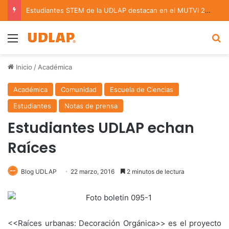
Estudiantes STEM de la UDLAP destacan en el MUTVI 2026
Menu
B
Inicio
/
Académica
Académica
Comunidad
Escuela de Ciencias
Estudiantes
Notas de prensa
Estudiantes UDLAP echan
Raíces
Blog UDLAP
22 marzo, 2016
2 minutos de lectura
<<Raíces urbanas: Decoración Orgánica>> es el proyecto