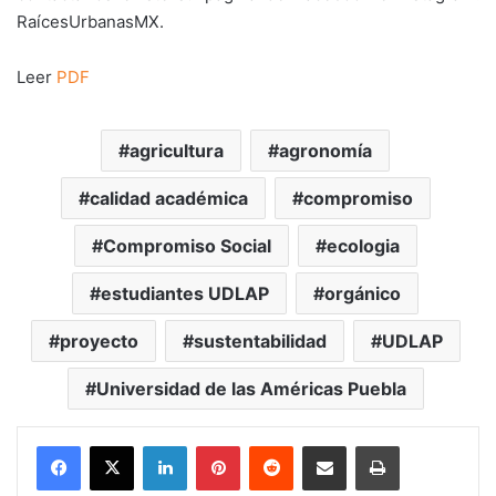
RaícesUrbanasMX.
Leer
PDF
agricultura
agronomía
calidad académica
compromiso
Compromiso Social
ecologia
estudiantes UDLAP
orgánico
proyecto
sustentabilidad
UDLAP
Universidad de las Américas Puebla
LinkedIn
Pinterest
Reddit
Share via Email
Print