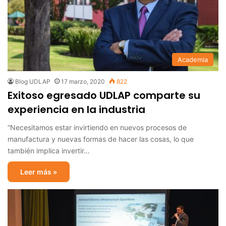
Academia
Blog UDLAP
17 marzo, 2020
822
Exitoso egresado UDLAP comparte su
experiencia en la industria
“Necesitamos estar invirtiendo en nuevos procesos de
manufactura y nuevas formas de hacer las cosas, lo que
también implica invertir…
Leer más »