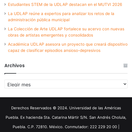
Estudiantes STEM de la UDLAP destacan en el MUTVI 2026
La UDLAP reúne a expertos para analizar los retos de la
administración pública municipal
La Colección de Arte UDLAP fortalece su acervo con nuevas
obras de artistas emergentes y consolidados
Académica UDLAP asesora un proyecto que creará dispositivo
capaz de clasificar episodios ansioso-depresivos
Archivos
Archivos
Derechos Reservados © 2024. Universidad de las Américas
Puebla. Ex hacienda Sta. Catarina Mártir S/N. San Andrés Cholula,
Puebla. C.P. 72810. México. Conmutador: 222 229 20 00 |