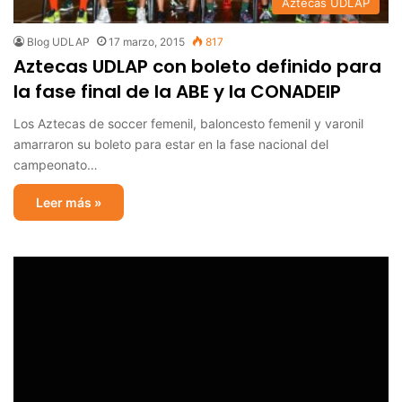
Aztecas UDLAP
Blog UDLAP
17 marzo, 2015
817
Aztecas UDLAP con boleto definido para
la fase final de la ABE y la CONADEIP
Los Aztecas de soccer femenil, baloncesto femenil y varonil
amarraron su boleto para estar en la fase nacional del
campeonato…
Leer más »