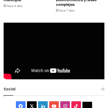
complejas
hace 4 días
hace 7 días
Social
Facebook
X
LinkedIn
YouTube
Instagram
TikTok
Thread