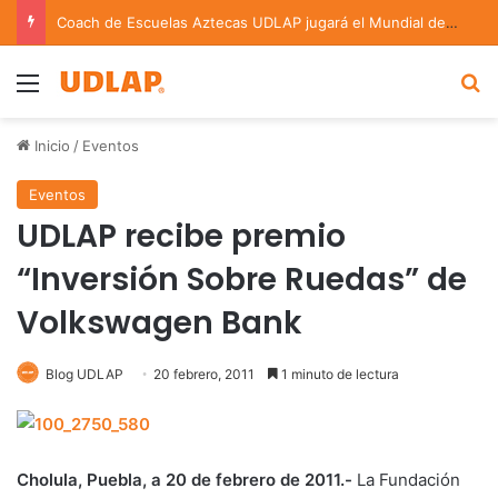
Coach de Escuelas Aztecas UDLAP jugará el Mundial de Flag Football en Alemania
Menu
B
Inicio
/
Eventos
Eventos
UDLAP recibe premio
“Inversión Sobre Ruedas” de
Volkswagen Bank
Blog UDLAP
20 febrero, 2011
1 minuto de lectura
Cholula, Puebla, a 20 de febrero de 2011.-
La Fundación