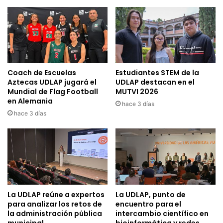
Coach de Escuelas
Estudiantes STEM de la
Aztecas UDLAP jugará el
UDLAP destacan en el
Mundial de Flag Football
MUTVI 2026
en Alemania
hace 3 días
hace 3 días
La UDLAP reúne a expertos
La UDLAP, punto de
para analizar los retos de
encuentro para el
la administración pública
intercambio científico en
municipal
bioinformática y redes