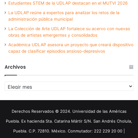
Estudiantes STEM de la UDLAP destacan en el MUTVI 2026
La UDLAP reúne a expertos para analizar los retos de la
administración pública municipal
La Colección de Arte UDLAP fortalece su acervo con nuevas
obras de artistas emergentes y consolidados
Académica UDLAP asesora un proyecto que creará dispositivo
capaz de clasificar episodios ansioso-depresivos
Archivos
Archivos
Derechos Reservados © 2024. Universidad de las Américas
Puebla. Ex hacienda Sta. Catarina Mártir S/N. San Andrés Cholula,
Puebla. C.P. 72810. México. Conmutador: 222 229 20 00 |