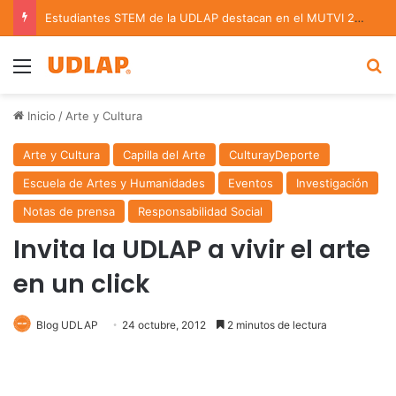
Estudiantes STEM de la UDLAP destacan en el MUTVI 2026
Menu
B
Inicio
/
Arte y Cultura
Arte y Cultura
Capilla del Arte
CulturayDeporte
Escuela de Artes y Humanidades
Eventos
Investigación
Notas de prensa
Responsabilidad Social
Invita la UDLAP a vivir el arte
en un click
Blog UDLAP
24 octubre, 2012
2 minutos de lectura