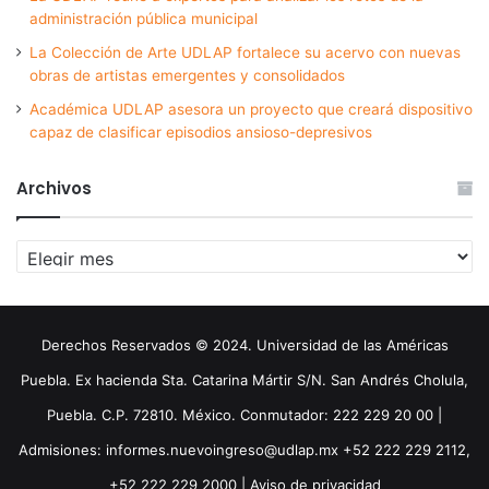
administración pública municipal
La Colección de Arte UDLAP fortalece su acervo con nuevas
obras de artistas emergentes y consolidados
Académica UDLAP asesora un proyecto que creará dispositivo
capaz de clasificar episodios ansioso-depresivos
Archivos
Archivos
Derechos Reservados © 2024. Universidad de las Américas
Puebla. Ex hacienda Sta. Catarina Mártir S/N. San Andrés Cholula,
Puebla. C.P. 72810. México. Conmutador: 222 229 20 00 |
Admisiones: informes.nuevoingreso@udlap.mx +52 222 229 2112,
+52 222 229 2000 |
Aviso de privacidad