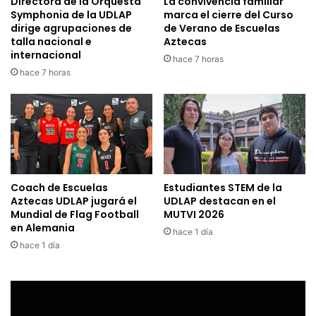
Directora de la Orquesta
La convivencia familiar
Symphonia de la UDLAP
marca el cierre del Curso
dirige agrupaciones de
de Verano de Escuelas
talla nacional e
Aztecas
internacional
hace 7 horas
hace 7 horas
Coach de Escuelas
Estudiantes STEM de la
Aztecas UDLAP jugará el
UDLAP destacan en el
Mundial de Flag Football
MUTVI 2026
en Alemania
hace 1 día
hace 1 día