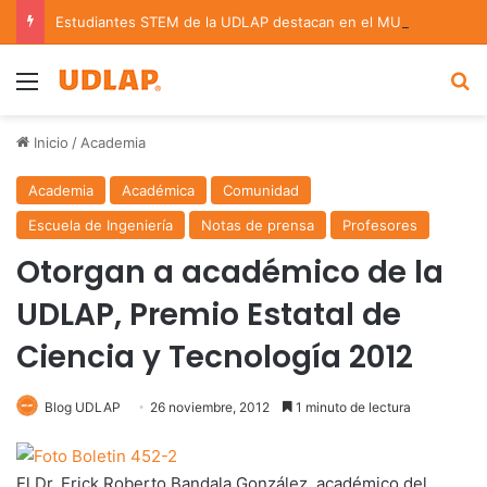
Estudiantes STEM de la UDLAP destacan en el MUTVI 2026
Menu
B
Inicio
/
Academia
Academia
Académica
Comunidad
Escuela de Ingeniería
Notas de prensa
Profesores
Otorgan a académico de la
UDLAP, Premio Estatal de
Ciencia y Tecnología 2012
Blog UDLAP
26 noviembre, 2012
1 minuto de lectura
El Dr. Erick Roberto Bandala González, académico del