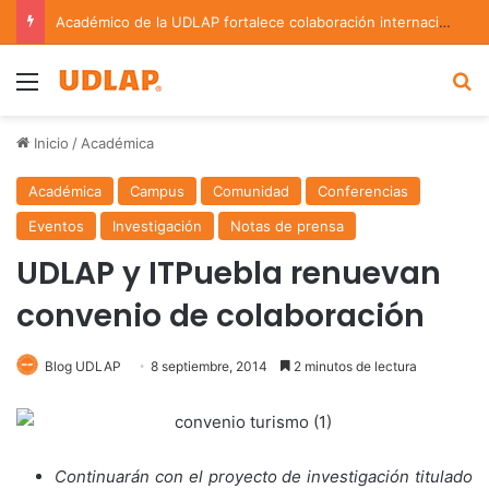
Académico de la UDLAP fortalece colaboración internacional con estancia de investigación en Argentina
Menu
B
Inicio
/
Académica
Académica
Campus
Comunidad
Conferencias
Eventos
Investigación
Notas de prensa
UDLAP y ​ITPuebla renuevan
convenio de colaboración
Blog UDLAP
8 septiembre, 2014
2 minutos de lectura
Continuarán con el proyecto de investigación titulado