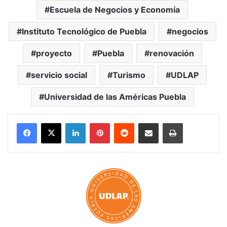
Escuela de Negocios y Economía
Instituto Tecnológico de Puebla
negocios
proyecto
Puebla
renovación
servicio social
Turismo
UDLAP
Universidad de las Américas Puebla
LinkedIn
Pinterest
Reddit
Share via Email
Print