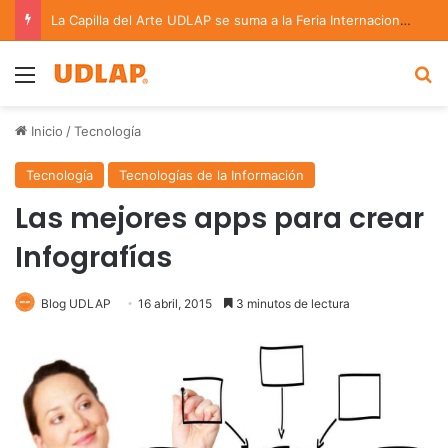
La Capilla del Arte UDLAP se suma a la Feria Internacional del Libro en Puebla
Menu
B
Inicio
/
Tecnología
Tecnología
Tecnologías de la Información
Las mejores apps para crear
Infografías
Blog UDLAP
16 abril, 2015
3 minutos de lectura