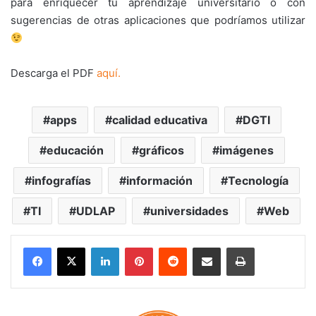
para enriquecer tu aprendizaje universitario o con
sugerencias de otras aplicaciones que podríamos utilizar
Descarga el PDF
aquí.
apps
calidad educativa
DGTI
educación
gráficos
imágenes
infografías
información
Tecnología
TI
UDLAP
universidades
Web
LinkedIn
Pinterest
Reddit
Share via Email
Print