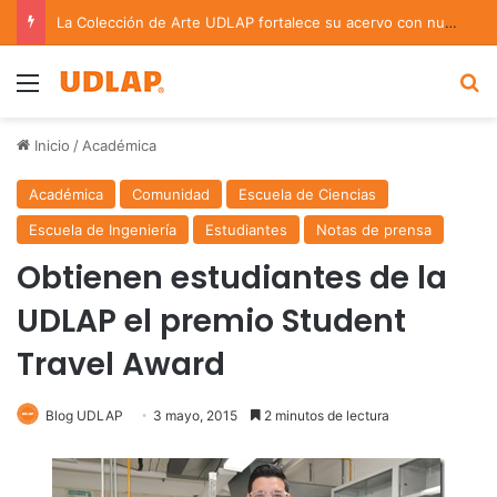
La Colección de Arte UDLAP fortalece su acervo con nuevas obras de artistas emergentes y consolidados
Menu
B
Inicio
/
Académica
Académica
Comunidad
Escuela de Ciencias
Escuela de Ingeniería
Estudiantes
Notas de prensa
Obtienen estudiantes de la
UDLAP el premio Student
Travel Award
Blog UDLAP
3 mayo, 2015
2 minutos de lectura