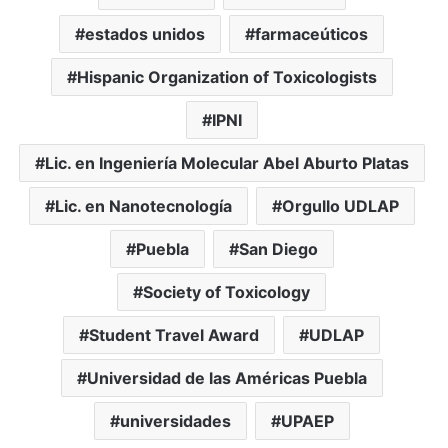
estados unidos
farmaceúticos
Hispanic Organization of Toxicologists
IPNI
Lic. en Ingeniería Molecular Abel Aburto Platas
Lic. en Nanotecnología
Orgullo UDLAP
Puebla
San Diego
Society of Toxicology
Student Travel Award
UDLAP
Universidad de las Américas Puebla
universidades
UPAEP