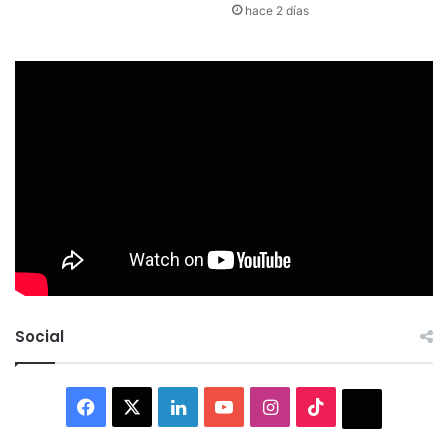
hace 2 días
Social
Facebook
X
LinkedIn
YouTube
Instagram
TikTok
Thread