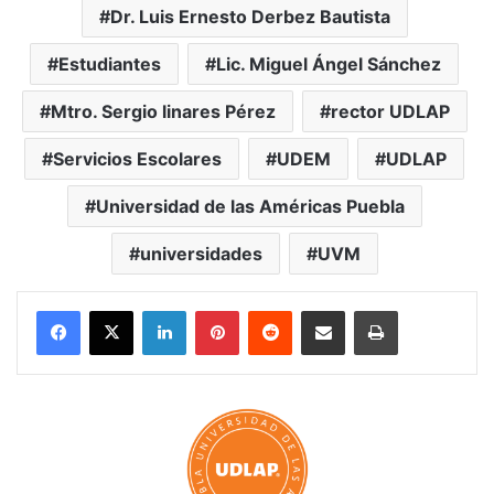
Dr. Luis Ernesto Derbez Bautista
Estudiantes
Lic. Miguel Ángel Sánchez
Mtro. Sergio linares Pérez
rector UDLAP
Servicios Escolares
UDEM
UDLAP
Universidad de las Américas Puebla
universidades
UVM
LinkedIn
Pinterest
Reddit
Share via Email
Print