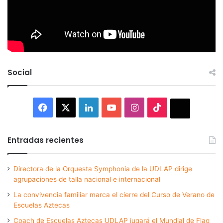
Social
Facebook
X
LinkedIn
YouTube
Instagram
TikTok
Thread
Entradas recientes
Directora de la Orquesta Symphonia de la UDLAP dirige
agrupaciones de talla nacional e internacional
La convivencia familiar marca el cierre del Curso de Verano de
Escuelas Aztecas
Coach de Escuelas Aztecas UDLAP jugará el Mundial de Flag