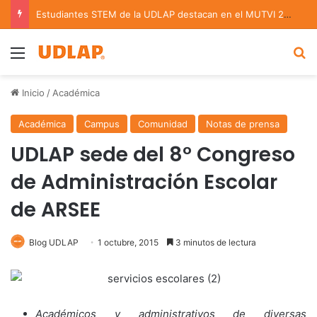
Estudiantes STEM de la UDLAP destacan en el MUTVI 2026
Menu
B
Inicio
/
Académica
Académica
Campus
Comunidad
Notas de prensa
UDLAP sede del 8° Congreso
de Administración Escolar
de ARSEE
Blog UDLAP
1 octubre, 2015
3 minutos de lectura
Académicos y administrativos de diversas