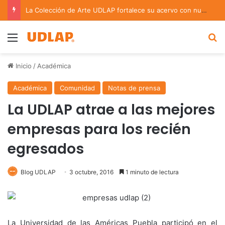
La Colección de Arte UDLAP fortalece su acervo con nuevas obras de artistas emergentes y consolidados
Menu
B
Inicio
/
Académica
Académica
Comunidad
Notas de prensa
La UDLAP atrae a las mejores
empresas para los recién
egresados
Blog UDLAP
3 octubre, 2016
1 minuto de lectura
La Universidad de las Américas Puebla participó en el