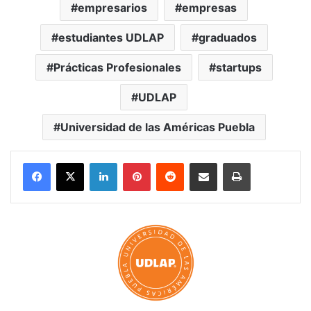
empresarios
empresas
estudiantes UDLAP
graduados
Prácticas Profesionales
startups
UDLAP
Universidad de las Américas Puebla
LinkedIn
Pinterest
Reddit
Share via Email
Print