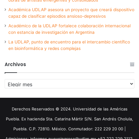
Académica UDLAP asesora un proyecto que creará dispositivo
capaz de clasificar episodios ansioso-depresivos
Académico de la UDLAP fortalece colaboración internacional
con estancia de investigación en Argentina
La UDLAP, punto de encuentro para el intercambio científico
en bioinformática y redes complejas
Archivos
Archivos
Derechos Reservados © 2024. Universidad de las Américas
Puebla. Ex hacienda Sta. Catarina Mártir S/N. San Andrés Cholula,
Puebla. C.P. 72810. México. Conmutador: 222 229 20 00 |
Admisiones: informes.nuevoingreso@udlap.mx +52 222 229 2112,