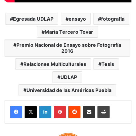
Egresada UDLAP
ensayo
fotografía
María Tercero Tovar
Premio Nacional de Ensayo sobre Fotografía
2016
Relaciones Multiculturales
Tesis
UDLAP
Universidad de las Américas Puebla
LinkedIn
Pinterest
Reddit
Share via Email
Print