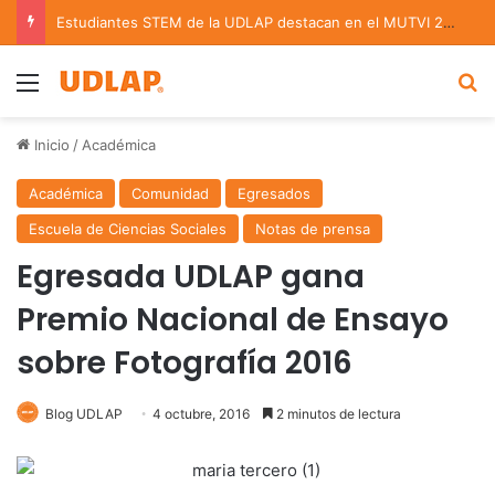
Estudiantes STEM de la UDLAP destacan en el MUTVI 2026
Menu
B
Inicio
/
Académica
Académica
Comunidad
Egresados
Escuela de Ciencias Sociales
Notas de prensa
Egresada UDLAP gana
Premio Nacional de Ensayo
sobre Fotografía 2016
Blog UDLAP
4 octubre, 2016
2 minutos de lectura