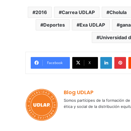
2016
Carrea UDLAP
Cholula
Deportes
Exa UDLAP
gana
Universidad d
LinkedIn
Pi
Facebook
X
Blog UDLAP
Somos partícipes de la formación de 
ética y social de la distribución e