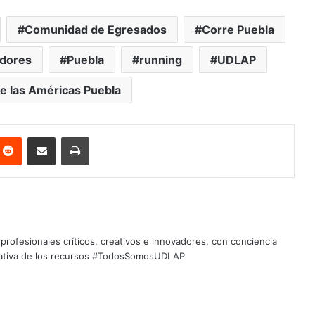
Comunidad de Egresados
Corre Puebla
dores
Puebla
running
UDLAP
e las Américas Puebla
nterest
Reddit
Share via Email
Print
profesionales críticos, creativos e innovadores, con conciencia
quitativa de los recursos #TodosSomosUDLAP