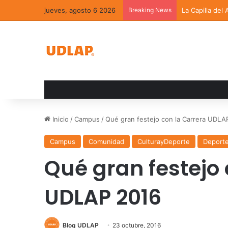
jueves, agosto 6 2026
Breaking News
La Capilla del
Inicio
/
Campus
/
Qué gran festejo con la Carrera UDLA
Campus
Comunidad
CulturayDeporte
Deport
Qué gran festejo 
UDLAP 2016
Blog UDLAP
23 octubre, 2016