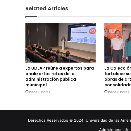
Related Articles
La UDLAP reúne a expertos para
La Colecció
analizar los retos de la
fortalece s
administración pública
obras de ar
municipal
consolidad
hace 8 horas
hace 8 horas
Derechos Reservados © 2024. Universidad de las América
Admisiones: inf