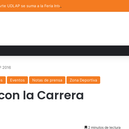
 Arte UDLAP se suma a la Feria Internacional del Libro en Puebla
P 2016
es
Eventos
Notas de prensa
Zona Deportiva
con la Carrera
2 minutos de lectura