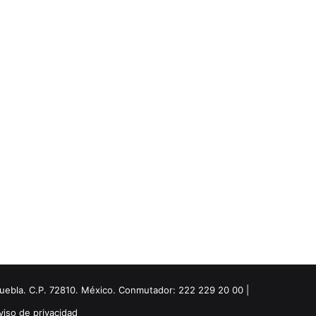
Puebla. C.P. 72810. México. Conmutador: 222 229 20 00 |
viso de privacidad