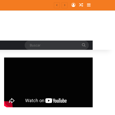
Log In
Random Article
Sidebar
Buscar