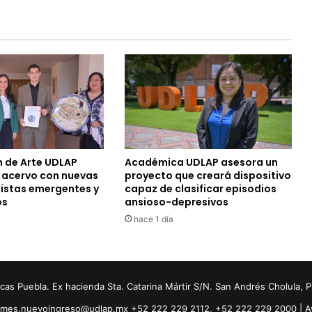
n de Arte UDLAP
Académica UDLAP asesora un
u acervo con nuevas
proyecto que creará dispositivo
tistas emergentes y
capaz de clasificar episodios
os
ansioso-depresivos
hace 1 día
s Puebla. Ex hacienda Sta. Catarina Mártir S/N. San Andrés Cholula, 
ormes.nuevoingreso@udlap.mx +52 222 229 2112, +52 222 229 2000 |
A