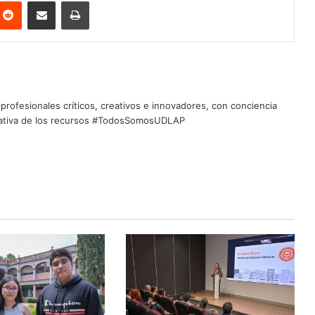
nterest
Reddit
Share via Email
Print
profesionales críticos, creativos e innovadores, con conciencia
quitativa de los recursos #TodosSomosUDLAP