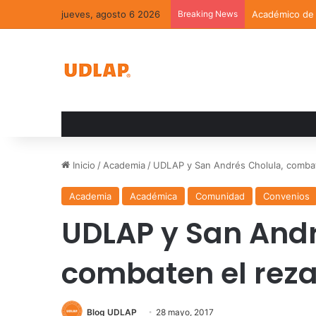
jueves, agosto 6 2026
Breaking News
Académico de l
Inicio
/
Academia
/
UDLAP y San Andrés Cholula, combat
Academia
Académica
Comunidad
Convenios
UDLAP y San Andr
combaten el rez
Blog UDLAP
28 mayo, 2017