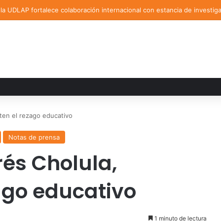
a UDLAP fortalece colaboración internacional con estancia de investig
en el rezago educativo
Notas de prensa
és Cholula,
ago educativo
1 minuto de lectura