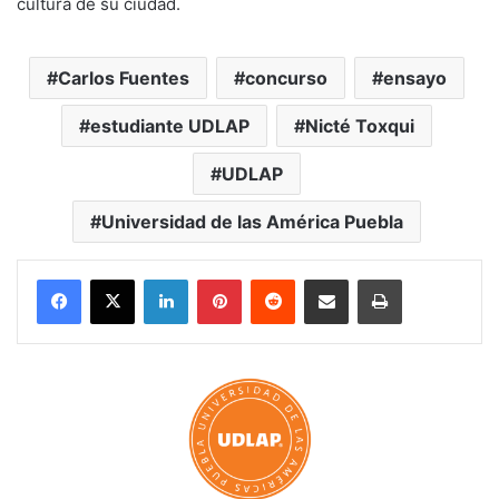
cultura de su ciudad.
Carlos Fuentes
concurso
ensayo
estudiante UDLAP
Nicté Toxqui
UDLAP
Universidad de las América Puebla
LinkedIn
Pinterest
Reddit
Share via Email
Print