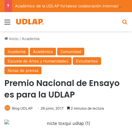
Académico de la UDLAP fortalece colaboración internacional con estancia de investigación en Argentina
Menu
B
Inicio
/
Academia
Academia
Académica
Comunidad
Escuela de Artes y Humanidades
Estudiantes
Notas de prensa
Premio Nacional de Ensayo
es para la UDLAP
Blog UDLAP
26 junio, 2017
2 minutos de lectura