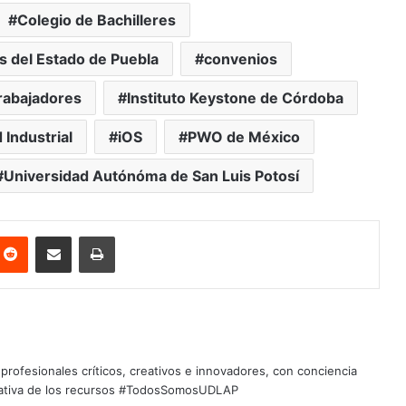
Colegio de Bachilleres
s del Estado de Puebla
convenios
Trabajadores
Instituto Keystone de Córdoba
 Industrial
iOS
PWO de México
Universidad Autónóma de San Luis Potosí
nterest
Reddit
Share via Email
Print
profesionales críticos, creativos e innovadores, con conciencia
quitativa de los recursos #TodosSomosUDLAP