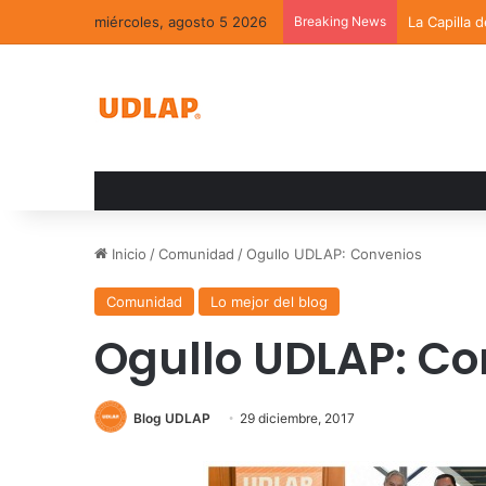
miércoles, agosto 5 2026
Breaking News
La Capilla 
Inicio
/
Comunidad
/
Ogullo UDLAP: Convenios
Comunidad
Lo mejor del blog
Ogullo UDLAP: Co
Blog UDLAP
29 diciembre, 2017