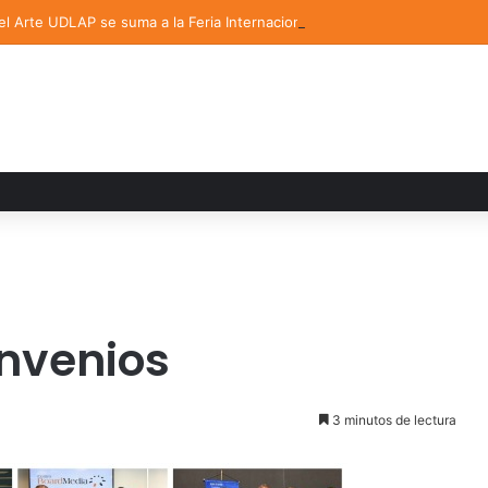
del Arte UDLAP se suma a la Feria Internacional del Libro en Puebla
nvenios
3 minutos de lectura