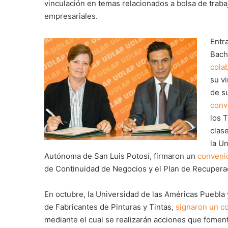
vinculación en temas relacionados a bolsa de trabajo
empresariales.
Entr
Bach
cola
su v
de s
conv
los T
clas
la U
Autónoma de San Luis Potosí, firmaron un
conveni
de Continuidad de Negocios y el Plan de Recupera
En octubre, la Universidad de las Américas Puebla 
de Fabricantes de Pinturas y Tintas,
signaron un c
mediante el cual se realizarán acciones que fomen