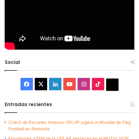
Social
Facebook
X
LinkedIn
YouTube
Instagram
TikTok
Thread
Entradas recientes
Coach de Escuelas Aztecas UDLAP jugará el Mundial de Flag
Football en Alemania
Estudiantes STEM de la UDLAP destacan en el MUTVI 2026