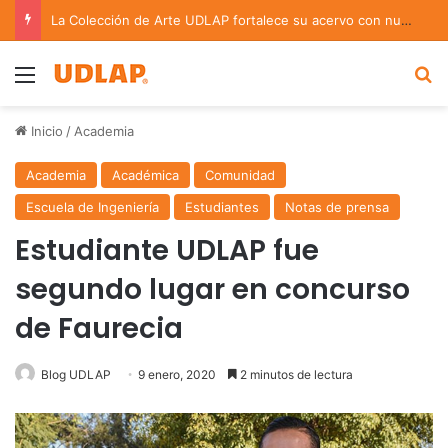
La Colección de Arte UDLAP fortalece su acervo con nuevas obras de artistas emergentes y consolidados
Menu
B
Inicio
/
Academia
Academia
Académica
Comunidad
Escuela de Ingeniería
Estudiantes
Notas de prensa
Estudiante UDLAP fue
segundo lugar en concurso
de Faurecia
Blog UDLAP
9 enero, 2020
2 minutos de lectura