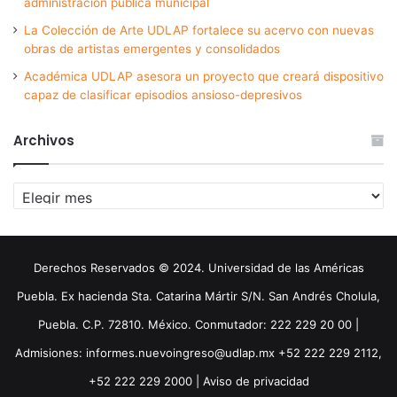
administración pública municipal
La Colección de Arte UDLAP fortalece su acervo con nuevas
obras de artistas emergentes y consolidados
Académica UDLAP asesora un proyecto que creará dispositivo
capaz de clasificar episodios ansioso-depresivos
Archivos
Archivos
Derechos Reservados © 2024. Universidad de las Américas
Puebla. Ex hacienda Sta. Catarina Mártir S/N. San Andrés Cholula,
Puebla. C.P. 72810. México. Conmutador: 222 229 20 00 |
Admisiones: informes.nuevoingreso@udlap.mx +52 222 229 2112,
+52 222 229 2000 |
Aviso de privacidad