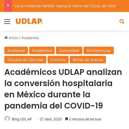
La convivencia familiar marca el cierre del Curso de Verano de Escuelas Aztecas
Menu
B
Inicio
/
Academia
Academia
Académica
Comunidad
Conferencias
Escuela de Ciencias
Eventos
Notas de prensa
Académicos UDLAP analizan
la conversión hospitalaria
en México durante la
pandemia del COVID-19
Blog UDLAP
27 abril, 2020
2 minutos de lectura