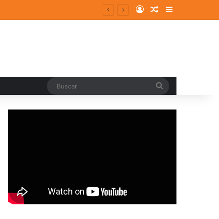
Log In
Random Article
Sidebar
Buscar