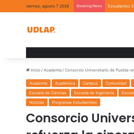
viernes, agosto 7 2026
Breaking News
Estudiantes 
Inicio
/
Academia
/
Consorcio Universitario de Puebla ref
Academia
Académica
Campus
Comunidad
Escuela de Ciencias
Escuela de Ingeniería
Escue
Noticias
Programas Estudiantiles
Consorcio Univer