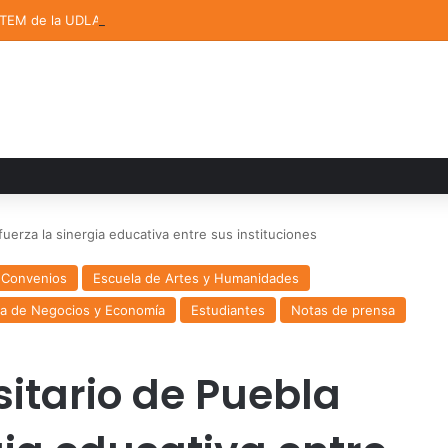
STEM de la UDLAP destacan en el MUTVI 2026
uerza la sinergia educativa entre sus instituciones
Convenios
Escuela de Artes y Humanidades
la de Negocios y Economía
Estudiantes
Notas de prensa
sitario de Puebla