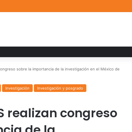
a familiar marca el cierre del Curso de Verano de Escuelas Aztecas
ngreso sobre la importancia de la investigación en el México de
Investigación
Investigación y posgrado
S realizan congreso
cia de la