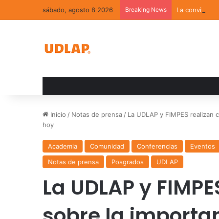
sábado, agosto 8 2026
Breaking News
La convivenci
Inicio
/
Notas de prensa
/
La UDLAP y FIMPES realizan co
hoy
Academia
Comunidad
Conferencias
Eventos
Notas de prensa
Posgrados
UDLAP
La UDLAP y FIMPE
sobre la importan