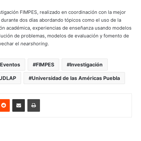
stigación FIMPES, realizado en coordinación con la mejor
 durante dos días abordando tópicos como el uso de la
igación académica, experiencias de enseñanza usando modelos
olución de problemas, modelos de evaluación y fomento de
ovechar el
nearshoring
.
Eventos
FIMPES
Investigación
UDLAP
Universidad de las Américas Puebla
nterest
Reddit
Share via Email
Print