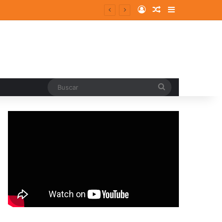
Log In
Random Article
Sidebar
Buscar