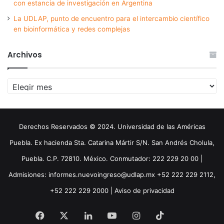
con estancia de investigación en Argentina
La UDLAP, punto de encuentro para el intercambio científico
en bioinformática y redes complejas
Archivos
Archivos
Derechos Reservados © 2024. Universidad de las Américas
Puebla. Ex hacienda Sta. Catarina Mártir S/N. San Andrés Cholula,
Puebla. C.P. 72810. México. Conmutador: 222 229 20 00 |
Admisiones: informes.nuevoingreso@udlap.mx +52 222 229 2112,
+52 222 229 2000 |
Aviso de privacidad
Facebook
X
LinkedIn
YouTube
Instagram
TikTok
Threa