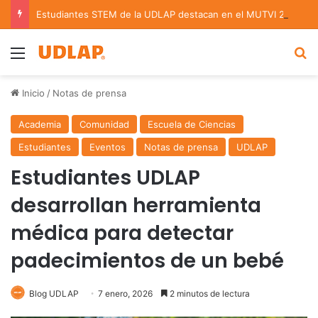
Estudiantes STEM de la UDLAP destacan en el MUTVI 2026
Menu
B
Inicio
/
Notas de prensa
Academia
Comunidad
Escuela de Ciencias
Estudiantes
Eventos
Notas de prensa
UDLAP
Estudiantes UDLAP
desarrollan herramienta
médica para detectar
padecimientos de un bebé
Blog UDLAP
7 enero, 2026
2 minutos de lectura