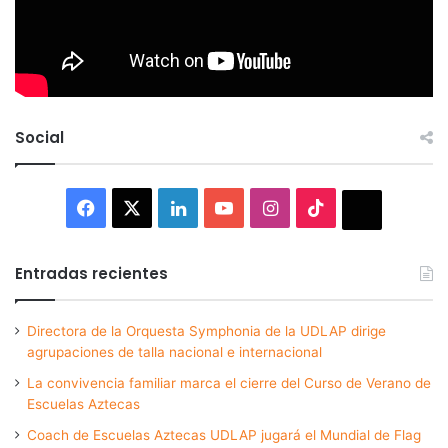
Social
Facebook
X
LinkedIn
YouTube
Instagram
TikTok
Thread
Entradas recientes
Directora de la Orquesta Symphonia de la UDLAP dirige
agrupaciones de talla nacional e internacional
La convivencia familiar marca el cierre del Curso de Verano de
Escuelas Aztecas
Coach de Escuelas Aztecas UDLAP jugará el Mundial de Flag