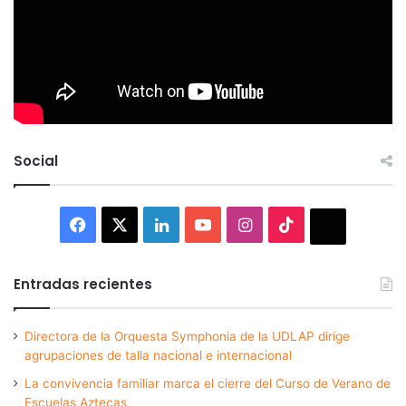
Social
Facebook
X
LinkedIn
YouTube
Instagram
TikTok
Thread
Entradas recientes
Directora de la Orquesta Symphonia de la UDLAP dirige
agrupaciones de talla nacional e internacional
La convivencia familiar marca el cierre del Curso de Verano de
Escuelas Aztecas