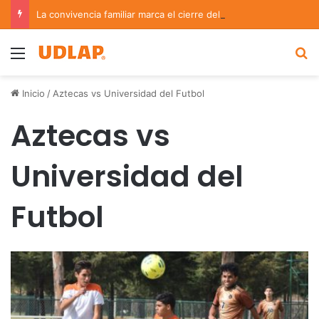
La convivencia familiar marca el cierre del Curso de Verano de Escuelas Aztecas
Menu
B
Inicio
/
Aztecas vs Universidad del Futbol
Aztecas vs
Universidad del
Futbol