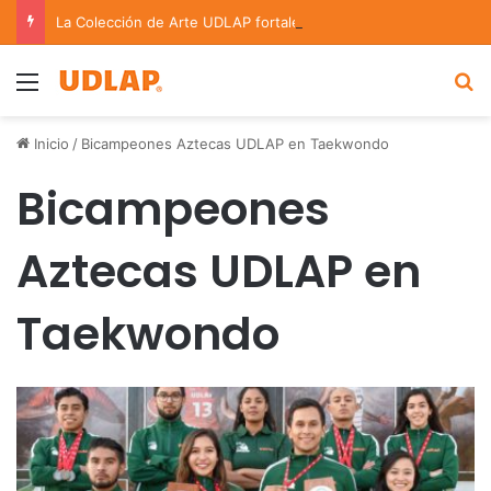
La Colección de Arte UDLAP fortalece su acervo con nuevas obras de artistas emergentes y consolidados
Menu
B
Inicio
/
Bicampeones Aztecas UDLAP en Taekwondo
Bicampeones
Aztecas UDLAP en
Taekwondo