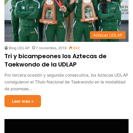
Aztecas UDLAP
Blog UDLAP
7 noviembre, 2019
842
Tri y bicampeones los Aztecas de
Taekwondo de la UDLAP
Por tercera ocasión y segunda consecutiva, los Aztecas UDLAP
consiguieron el Título Nacional de Taekwondo en la modalidad
de poomsae…
Leer más »