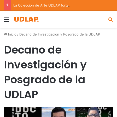
La Colección de Arte UDLAP fortalece su acervo con nuevas obras de artistas emergentes y consolidados
Menu
B
Inicio
/
Decano de Investigación y Posgrado de la UDLAP
Decano de
Investigación y
Posgrado de la
UDLAP