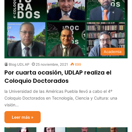
Academia
Blog UDLAP
25 noviembre, 2021
699
Por cuarta ocasión, UDLAP realiza el
Coloquio Doctorados
la Universidad de las Américas Puebla llevó a cabo el 4º
Coloquio Doctorados en Tecnología, Ciencia y Cultura: una
visión…
Leer más »