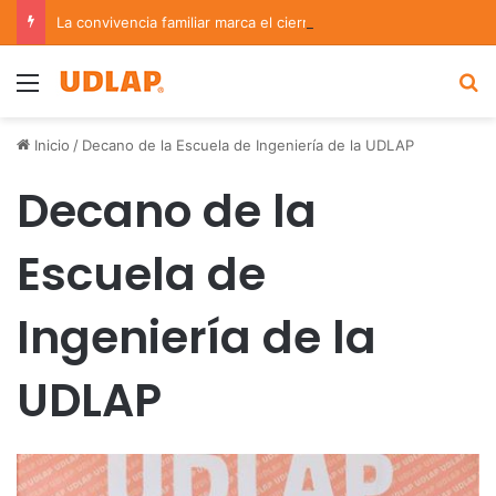
La convivencia familiar marca el cierre del Curso de Verano de Escuelas Aztecas
Menu
B
Inicio
/
Decano de la Escuela de Ingeniería de la UDLAP
Decano de la
Escuela de
Ingeniería de la
UDLAP