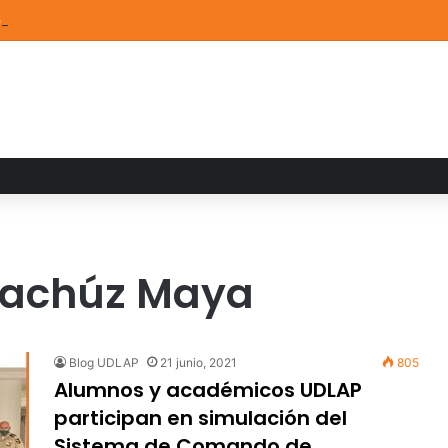
de Arte UDLAP fortalece su acervo con nuevas obras de artistas emerg
 Gachúz Maya
Blog UDLAP
21 junio, 2021
805
Alumnos y académicos UDLAP
participan en simulación del
Sistema de Comando de