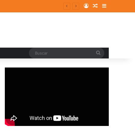
Log In
Random Article
Sidebar
entes y consolidados
Buscar