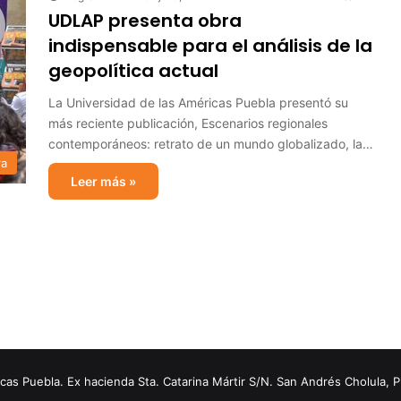
UDLAP presenta obra
indispensable para el análisis de la
geopolítica actual
La Universidad de las Américas Puebla presentó su
más reciente publicación, Escenarios regionales
contemporáneos: retrato de un mundo globalizado, la…
ra
Leer más »
s Puebla. Ex hacienda Sta. Catarina Mártir S/N. San Andrés Cholula, 