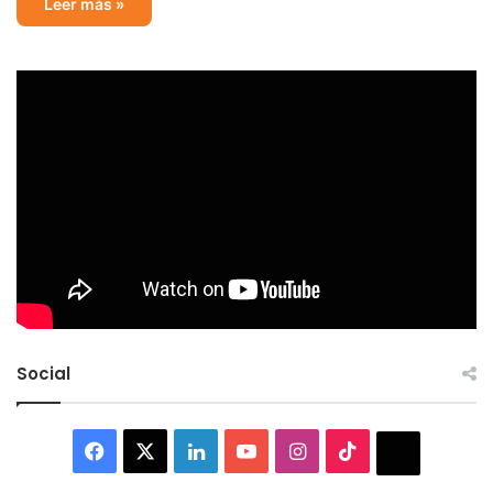
Leer más »
Social
Facebook
X
LinkedIn
YouTube
Instagram
TikTok
Thread