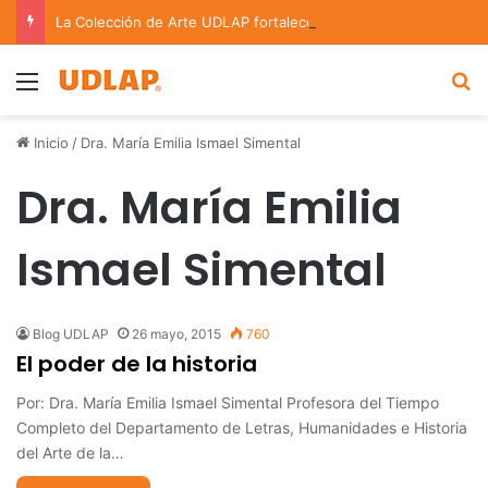
La Colección de Arte UDLAP fortalece su acervo con nuevas obras de artistas emergentes y consolidados
Menu
B
Inicio
/
Dra. María Emilia Ismael Simental
Dra. María Emilia
Ismael Simental
Blog UDLAP
26 mayo, 2015
760
El poder de la historia
Por: Dra. María Emilia Ismael Simental Profesora del Tiempo
Completo del Departamento de Letras, Humanidades e Historia
del Arte de la…