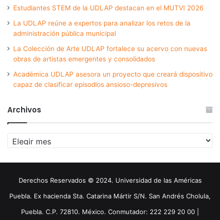
Estudiantes STEM de la UDLAP destacan en el MUTVI 2026
La UDLAP reúne a expertos para analizar los retos de la
administración pública municipal
La Colección de Arte UDLAP fortalece su acervo con nuevas
obras de artistas emergentes y consolidados
Académica UDLAP asesora un proyecto que creará dispositivo
capaz de clasificar episodios ansioso-depresivos
Archivos
Archivos
Derechos Reservados © 2024. Universidad de las Américas
Puebla. Ex hacienda Sta. Catarina Mártir S/N. San Andrés Cholula,
Puebla. C.P. 72810. México. Conmutador: 222 229 20 00 |