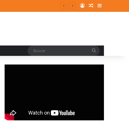
Log In
Random Article
Sidebar
entes y consolidados
Buscar