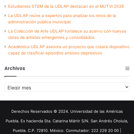
Estudiantes STEM de la UDLAP destacan en el MUTVI 2026
La UDLAP reúne a expertos para analizar los retos de la
administración pública municipal
La Colección de Arte UDLAP fortalece su acervo con nuevas
obras de artistas emergentes y consolidados
Académica UDLAP asesora un proyecto que creará dispositivo
capaz de clasificar episodios ansioso-depresivos
Archivos
Archivos
Derechos Reservados © 2024. Universidad de las Américas
Puebla. Ex hacienda Sta. Catarina Mártir S/N. San Andrés Cholula,
Puebla. C.P. 72810. México. Conmutador: 222 229 20 00 |