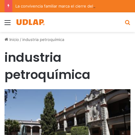
La convivencia familiar marca el cierre del Curso de Verano de Escuelas Aztecas
Menu
B
Inicio
/
industria petroquímica
industria
petroquímica