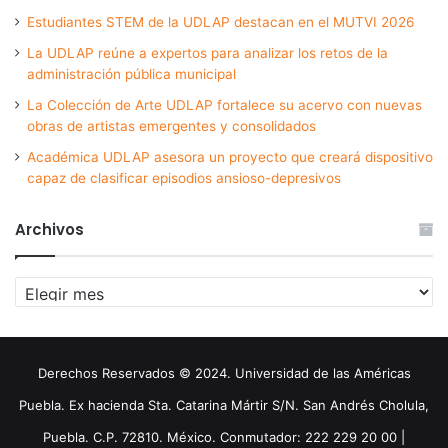
Estudiantes STEM de la UDLAP destacan en el MUTVI 2026
La UDLAP reúne a expertos para analizar los retos de la
administración pública municipal
La Colección de Arte UDLAP fortalece su acervo con nuevas
obras de artistas emergentes y consolidados
Académica UDLAP asesora un proyecto que creará dispositivo
capaz de clasificar episodios ansioso-depresivos
Archivos
Archivos
Derechos Reservados © 2024. Universidad de las Américas
Puebla. Ex hacienda Sta. Catarina Mártir S/N. San Andrés Cholula,
Puebla. C.P. 72810. México. Conmutador: 222 229 20 00 |