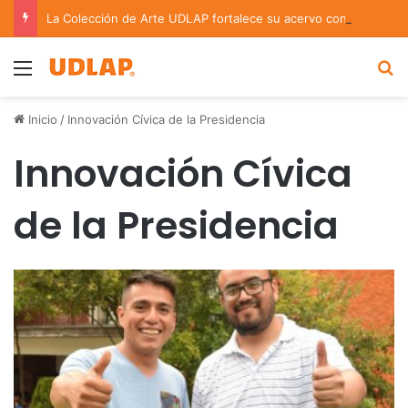
La Colección de Arte UDLAP fortalece su acervo con nuevas obras de artistas emergentes y consolidados
Menu
B
Inicio
/
Innovación Cívica de la Presidencia
Innovación Cívica
de la Presidencia