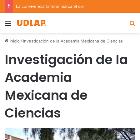
La convivencia familiar marca el cierre del Curso de Verano de Escuelas Aztecas
Menu
B
Inicio
/
Investigación de la Academia Mexicana de Ciencias
Investigación de la
Academia
Mexicana de
Ciencias