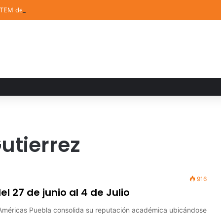
STEM de la UDLAP destacan en el MUTVI 2026
Gutierrez
916
 27 de junio al 4 de Julio
 Américas Puebla consolida su reputación académica ubicándose