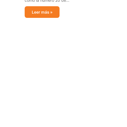
como la número 20 de…
Leer más »