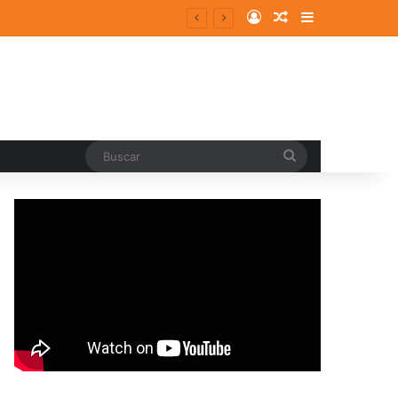
Log In
Random Article
Sidebar
Buscar