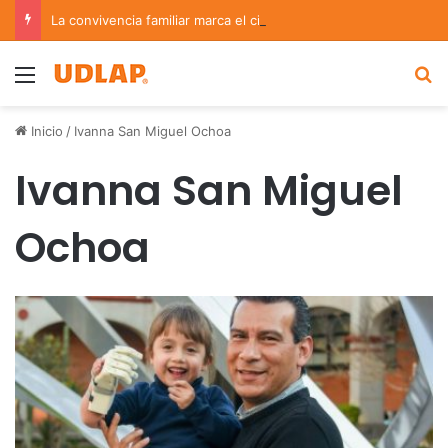
La convivencia familiar marca el cierre del Curso de Verano de Escuelas Aztecas
Menu
B
Inicio
/
Ivanna San Miguel Ochoa
Ivanna San Miguel
Ochoa