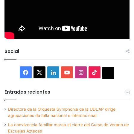
Social
Facebook
X
LinkedIn
YouTube
Instagram
TikTok
Thread
Entradas recientes
Directora de la Orquesta Symphonia de la UDLAP dirige
agrupaciones de talla nacional e internacional
La convivencia familiar marca el cierre del Curso de Verano de
Escuelas Aztecas