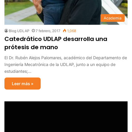
Academia
Blog UDLAP
7 febrero, 2017
1,068
Catedrático UDLAP desarrolla una
prótesis de mano
El Dr. Rubén Alejos Palomares, académico del Departamento de
Ingeniería Mecatrónica de la UDLAP, junto a un equipo de
estudiantes;…
Leer más »