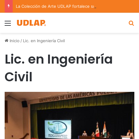
La Colección de Arte UDLAP fortalece su acervo con nuevas obras de artistas emergentes y consolidados
Menu
B
Inicio
/
Lic. en Ingeniería Civil
Lic. en Ingeniería
Civil