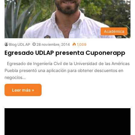
Académica
Blog UDLAP
28 noviembre, 2014
1,009
Egresado UDLAP presenta Cuponerapp
Egresado de Ingeniería Civil de la Universidad de las Américas
Puebla presentó una aplicación para obtener descuentos en
negocios…
Leer más »