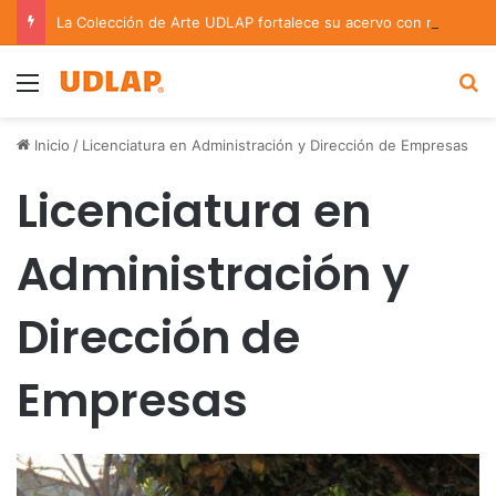
La Colección de Arte UDLAP fortalece su acervo con nuevas obras de artistas emergentes y consolidados
Menu
B
Inicio
/
Licenciatura en Administración y Dirección de Empresas
Licenciatura en
Administración y
Dirección de
Empresas