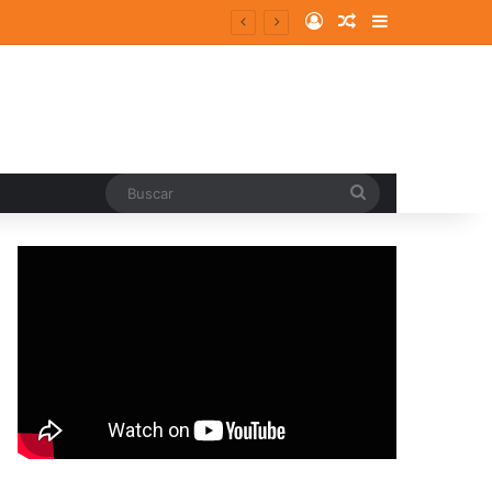
Log In
Random Article
Sidebar
Buscar