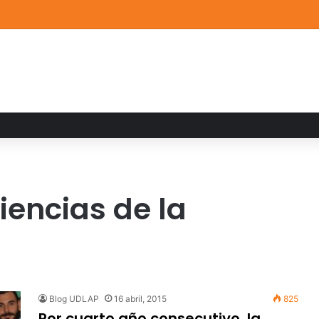
a familiar marca el cierre del Curso de Verano de Escuelas Aztecas
iencias de la
Blog UDLAP
16 abril, 2015
825
Por cuarto año consecutivo, la