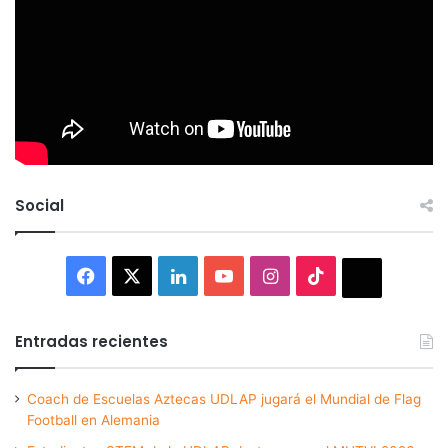
Social
Facebook
X
LinkedIn
YouTube
Instagram
TikTok
Thread
Entradas recientes
Coach de Escuelas Aztecas UDLAP jugará el Mundial de Flag
Football en Alemania