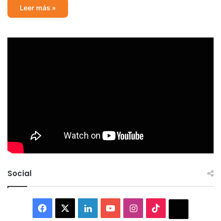
Leer más »
Social
Facebook
X
LinkedIn
YouTube
Instagram
TikTok
Thread