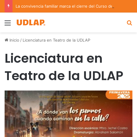
La convivencia familiar marca el cierre del Curso de Verano de Escuelas Aztecas
Menu
B
Inicio
/
Licenciatura en Teatro de la UDLAP
Licenciatura en
Teatro de la UDLAP