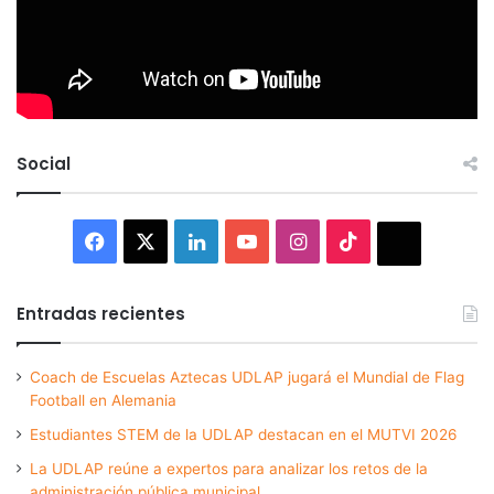
Social
Facebook
X
LinkedIn
YouTube
Instagram
TikTok
Thread
Entradas recientes
Coach de Escuelas Aztecas UDLAP jugará el Mundial de Flag
Football en Alemania
Estudiantes STEM de la UDLAP destacan en el MUTVI 2026
La UDLAP reúne a expertos para analizar los retos de la
administración pública municipal